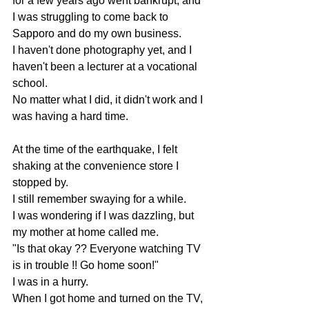
for a few years ago went bankrupt, and 
I was struggling to come back to 
Sapporo and do my own business.
I haven't done photography yet, and I 
haven't been a lecturer at a vocational 
school.
No matter what I did, it didn't work and I 
was having a hard time.
At the time of the earthquake, I felt 
shaking at the convenience store I 
stopped by.
I still remember swaying for a while.
I was wondering if I was dazzling, but 
my mother at home called me.
"Is that okay ?? Everyone watching TV 
is in trouble !! Go home soon!"
I was in a hurry.
When I got home and turned on the TV, 