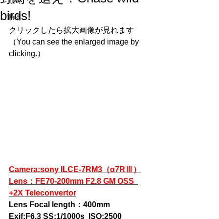
野鳥
birds!
動物
クリックしたら拡大画像が見れます
（
You can see the enlarged image by 
clicking.
）
Camera:sony ILCE-7RM3（α7RⅢ）
Lens：FE70-200mm F2.8 GM OSS  
+2X Teleconvertor
Lens Focal length：400mm 
Exif:F6.3 SS:1/1000s  ISO:2500