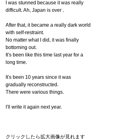
I was stunned because it was really 
difficult. Ah, Japan is over .
After that, it became a really dark world 
with self-restraint.
No matter what I did, it was finally 
bottoming out.
It's been like this time last year for a 
long time.
It's been 10 years since it was 
gradually reconstructed.
There were various things.
I'll write it again next year.
クリックしたら拡大画像が見れます