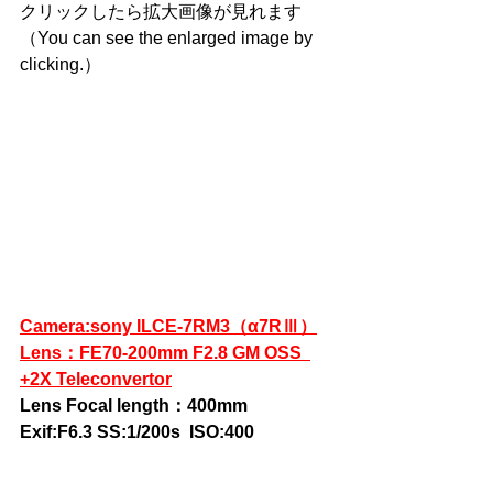
クリックしたら拡大画像が見れます
（
You can see the enlarged image by 
clicking.
）
Camera:sony ILCE-7RM3（α7RⅢ）
Lens：FE70-200mm F2.8 GM OSS  
+2X Teleconvertor
Lens Focal length：400mm 
Exif:F6.3 SS:1/200s  ISO:400