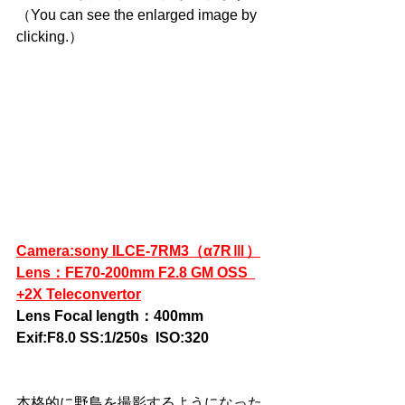
（
You can see the enlarged image by 
clicking.
）
Camera:sony ILCE-7RM3（α7RⅢ）
Lens：FE70-200mm F2.8 GM OSS  
+2X Teleconvertor
Lens Focal length：400mm 
Exif:F8.0 SS:1/250s  ISO:320
本格的に野鳥を撮影するようになった