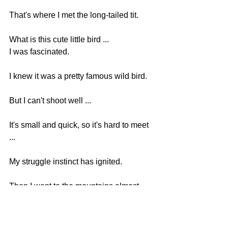
That's where I met the long-tailed tit.
What is this cute little bird ...
I was fascinated.
I knew it was a pretty famous wild bird.
But I can't shoot well ...
It's small and quick, so it's hard to meet 
...
My struggle instinct has ignited.
Then I went to the mountains almost 
every day to look for the long-tailed tit.
This is the beginning.