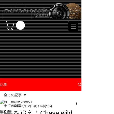
記事
全ての記事
mamoru-soeda
全ての記事
2021年3月12日
読了時間: 6分
野鳥を追え！Chase wild