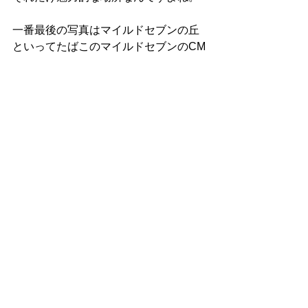
一番最後の写真はマイルドセブンの丘
といってたばこのマイルドセブンのCM
に使われた風景なんです。しかし、今
は奥の木が殆ど伐採されて残っていな
いそうです。
こちらは本来ジャガイモ畑なんです。
今　美瑛では観光客とカメラマンの撮
影マナーで地元の人たちは悩んでいる
んです。
それが原因で伐採された撮影スポット
の木もあります。
マイルドセブンの丘の木が切られた詳
しい原因はわかりません。
しかし、有名な撮影スポットで土地の