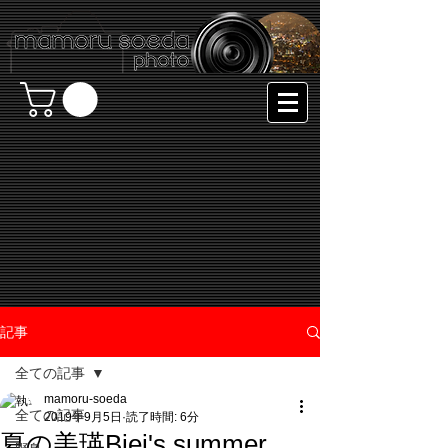
記事
全ての記事
mamoru-soeda
全ての記事
2019年9月5日
読了時間: 6分
夏の美瑛Biei's summer.