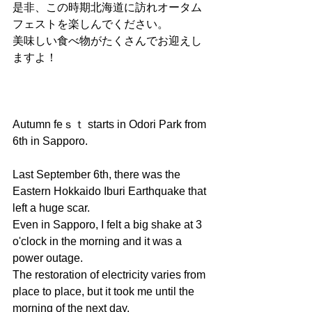
是非、この時期北海道に訪れオータム
フェストを楽しんでください。
美味しい食べ物がたくさんでお迎えし
ますよ！
Autumn feｓｔ starts in Odori Park from 
6th in Sapporo.
Last September 6th, there was the 
Eastern Hokkaido Iburi Earthquake that 
left a huge scar.
Even in Sapporo, I felt a big shake at 3 
o'clock in the morning and it was a 
power outage.
The restoration of electricity varies from 
place to place, but it took me until the 
morning of the next day.