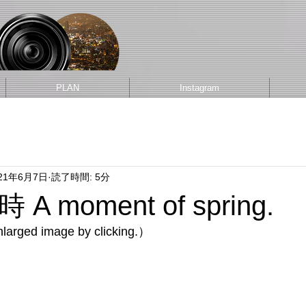
PLAN
Instagram
21年6月7日
読了時間: 5分
 moment of spring.
larged image by clicking.
）