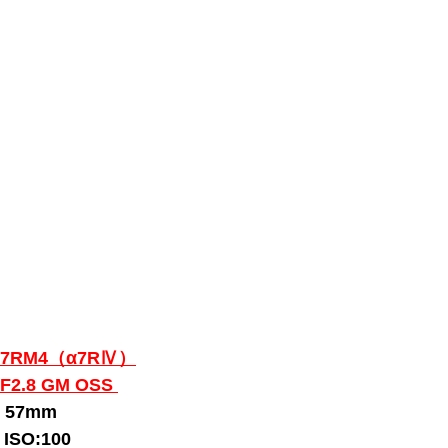
CE-7RM4（α7RⅣ）
F2.8 GM OSS
h：57mm 
s ISO:100