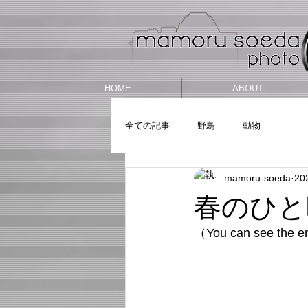
HOME
ABOUT
全ての記事
野鳥
動物
mamoru-soeda
20
春のひと時 A
（
You can see the en