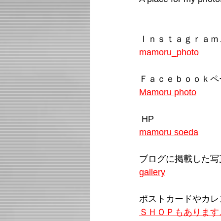
Ｉｎｓｔａｇｒａｍ
mamoru_photo
Ｆａｃｅｂｏｏｋペ
Mamoru photo
 HP
mamoru soeda
ブログに掲載した写
gallery
ポストカードやカレ
ＳＨＯＰもあります