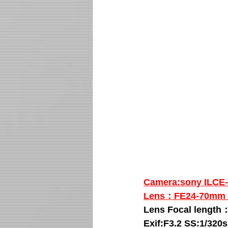
Camera:sony IL
Lens：FE24-70mm 
Lens Focal lengt
Exif:F3.2 SS:1/320