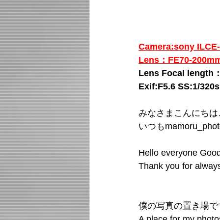
Camera:sony IL
Lens：FE70-200mm 
Lens Focal lengt
Exif:F5.6 SS:1/320
みなさまこんにちは
いつもmamoru_p
Hello everyone Good
Thank you for alway
僕の写真の置き場で
A place for my photo