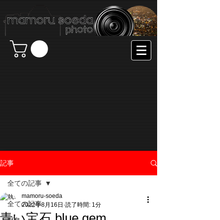
記事
全ての記事
mamoru-soeda
全ての記事
2022年8月16日
読了時間: 1分
青い宝石 blue gem.