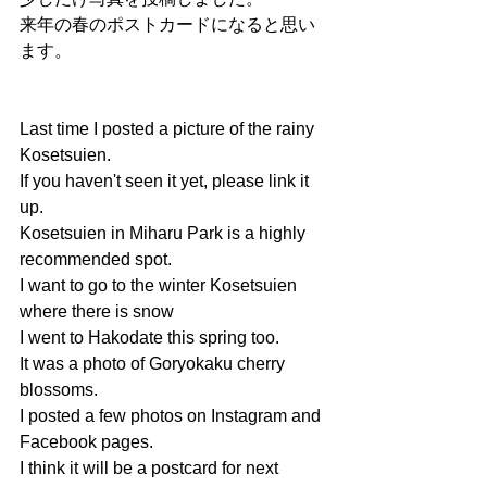
来年の春のポストカードになると思い
ます。
Last time I posted a picture of the rainy 
Kosetsuien.
If you haven't seen it yet, please link it 
up.
Kosetsuien in Miharu Park is a highly 
recommended spot.
I want to go to the winter Kosetsuien 
where there is snow
I went to Hakodate this spring too.
It was a photo of Goryokaku cherry 
blossoms.
I posted a few photos on Instagram and 
Facebook pages.
I think it will be a postcard for next 