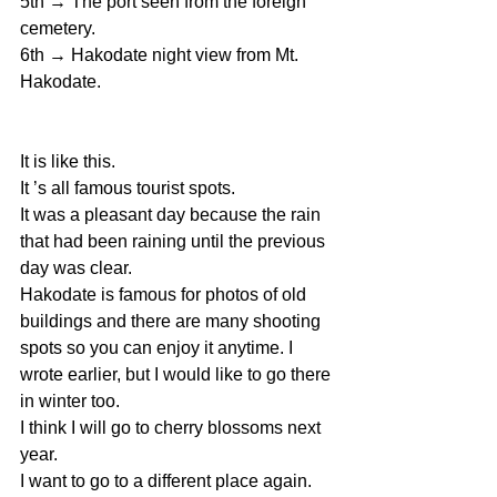
5th → The port seen from the foreign 
cemetery.
6th → Hakodate night view from Mt. 
Hakodate.
It is like this.
It ’s all famous tourist spots.
It was a pleasant day because the rain 
that had been raining until the previous 
day was clear.
Hakodate is famous for photos of old 
buildings and there are many shooting 
spots so you can enjoy it anytime. I 
wrote earlier, but I would like to go there 
in winter too.
I think I will go to cherry blossoms next 
year.
I want to go to a different place again.