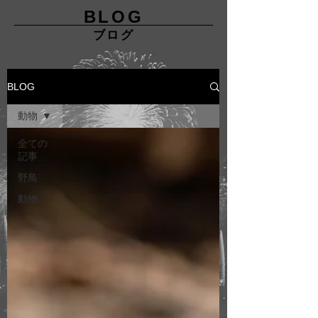
BLOG
ブログ
BLOG
動物
全ての
記事
野鳥
動物